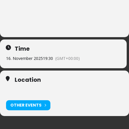
pieces by Luise Greger, Alma Mahler-Werfel, Zenobia Powell-
Perry, Charlotte Bray, Francesca Gaza
text by Emmy Hennings
Maria Laschinger, Mezzosoprano
Olivia Zaugg, Piano
Time
16. November 2025
19:30
(GMT+00:00)
Location
Atelier für Musikimprovisation und Musiktherapie,
Schaffhausen
OTHER EVENTS