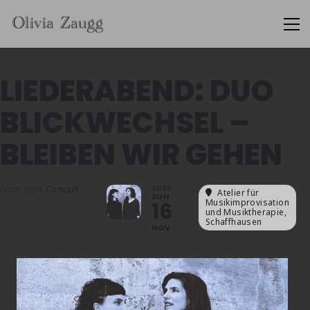
LIEDERABEND: DUO
BLICKWECHSEL –
BLEIBEN WIR GEHEN
Event Type
Concert
2025
Atelier für
SUN
Musikimprovisation
16
und Musiktherapie,
Schaffhausen
NOV