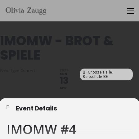
IMOMW - BROT &
SPIELE
Event Type
Concert
2025
Grosse Halle,
SUN
Reitschule BE
13
APR
Event Details
IMOMW #4