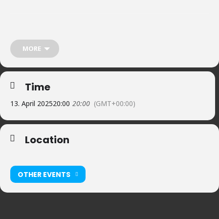
Sonntag, 13.04.2025
Transdisziplinäre Performance
more info to come
MORE
Time
13. April 2025
20:00
20:00
(GMT+00:00)
Location
Grosse Halle, Reitschule BE
OTHER EVENTS